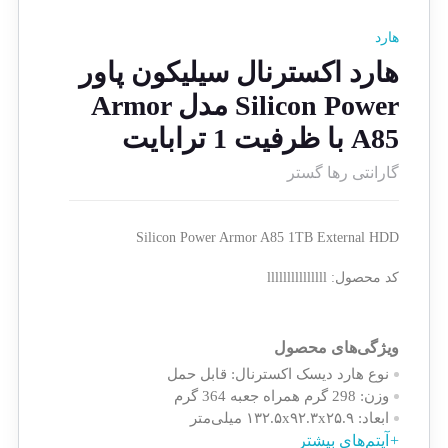
هارد
هارد اکسترنال سیلیکون پاور
Silicon Power مدل Armor
A85 با ظرفیت 1 ترابایت
گارانتی رها گستر
Silicon Power Armor A85 1TB External HDD
کد محصول:
lllllllllllllll
ویژگی‌های محصول
نوع هارد دیسک اکسترنال:
قابل حمل
وزن:
298 گرم همراه جعبه 364 گرم
ابعاد:
۱۳۲.۵x۹۲.۳x۲۵.۹ میلی‌متر
ظرفیت:
آیتم‌های بیشتر
یک ترابایت