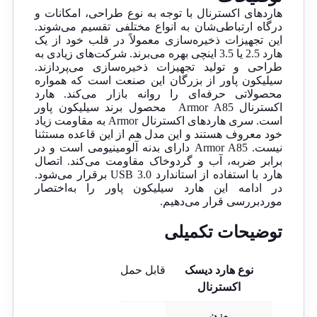
انتقال
ثانیه و در حالت USB ۲.۰ با سرعت ۴۸۰
هارد‌های اکسترنال با توجه به نوع طراحی، امکانات و
داده‌ها:
مگابیت بر ثانیه
درگاه‌ ارتباطی‌شان به انواع مختلفی تقسیم می‌شوند.
این تجهیزات ذخیره‌سازی معمولاً در قلب خود از یک
هارد 2.5 یا 3.5 اینچی بهره می‌برند. شرکت‌های زیادی به
طراحی و تولید تجهیزات ذخیره‌سازی می‌پردازند.
سیلیکون پاور از بزرگان این صنعت است که همواره
محصولاتی حرفه‌ای را روانه بازار می‌کند. هارد
اکسترنال Armor A85 محصول برند سیلیکون پاور
است. سری هاردهای اکسترنال Armor به مقاومت زیاد
خود معروف هستند و این مدل هم از این قاعده مستثنا
نیست. Armor A85 دارای بدنه آلومینیومی است و در
برابر ضربه، آب و گردوخاک مقاومت می‌کند. اتصال
هارد با استفاده از استاندارد USB 3.0 برقرار می‌شود.
در ادامه این هارد سیلیکون پاور را به‌اختصار
موردبررسی قرار می‌دهیم.
توضیحات تکمیلی
نوع هارد دیسک
قابل حمل
اکسترنال
وزن