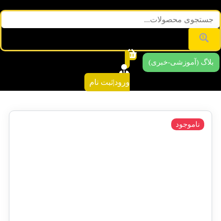
بلاگ (آموزشی-خبری)
ورود|ثبت نام
ناموجود