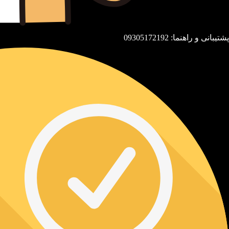
پشتیبانی و راهنما: 09305172192