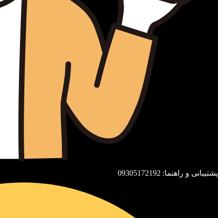
پشتیبانی و راهنما: 09305172192