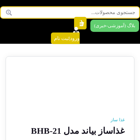
بلاگ (آموزشی-خبری)
ورود|ثبت نام
غذا ساز
غذاساز بیاند مدل BHB-21